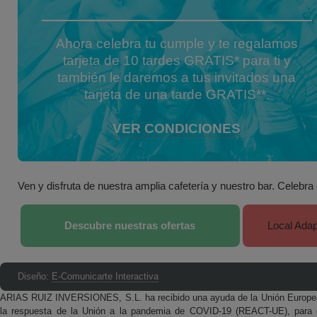
Ahora celebra tu cumple y te regalamos
tarjeta de 10 tardes GRATIS* para ti y
también le daremos a tus invitados una
tarjeta de una tarde GRATIS**.
VER CONDICIONES
Ven y disfruta de nuestra amplia cafetería y nuestro bar. Celebr
Descubre nuestras ofertas
Local Ada
Diseño:
E-Comunicarte Interactiva
ARIAS RUIZ INVERSIONES, S.L. ha recibido una ayuda de la Unión Europea
la respuesta de la Unión a la pandemia de COVID-19 (REACT-UE), para c